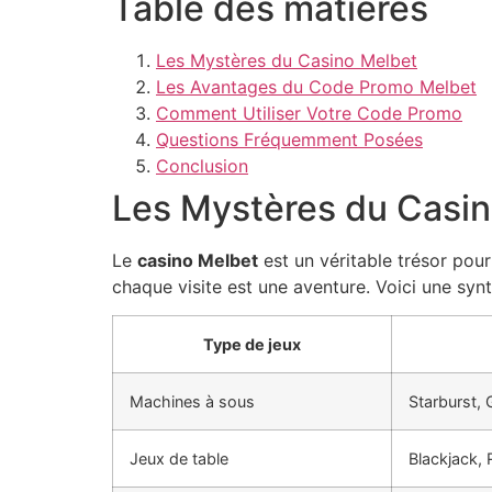
Table des matières
Les Mystères du Casino Melbet
Les Avantages du Code Promo Melbet
Comment Utiliser Votre Code Promo
Questions Fréquemment Posées
Conclusion
Les Mystères du Casi
Le
casino Melbet
est un véritable trésor pour
chaque visite est une aventure. Voici une synt
Type de jeux
Machines à sous
Starburst,
Jeux de table
Blackjack, 