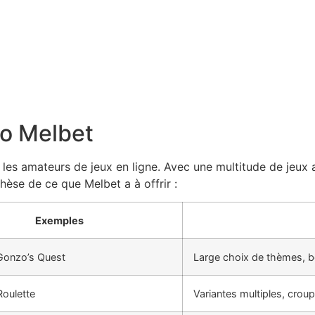
no Melbet
 les amateurs de jeux en ligne. Avec une multitude de jeux 
hèse de ce que Melbet a à offrir :
Exemples
 Gonzo’s Quest
Large choix de thèmes, b
Roulette
Variantes multiples, croup