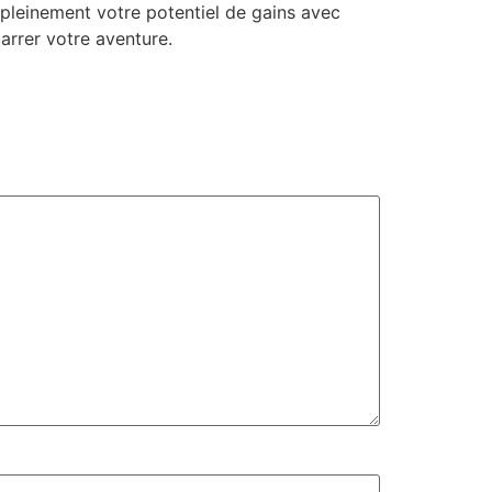
pleinement votre potentiel de gains avec
arrer votre aventure.