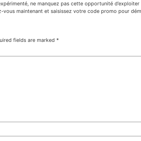
xpérimenté, ne manquez pas cette opportunité d’exploiter 
vez-vous maintenant et saisissez votre code promo pour dém
uired fields are marked
*