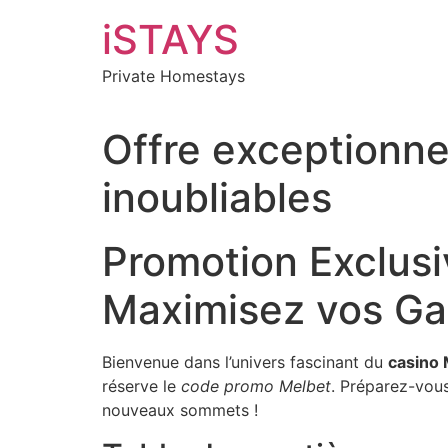
Skip
iSTAYS
to
content
Private Homestays
Offre exceptionne
inoubliables
Promotion Exclusi
Maximisez vos Gai
Bienvenue dans l’univers fascinant du
casino 
réserve le
code promo Melbet
. Préparez-vou
nouveaux sommets !