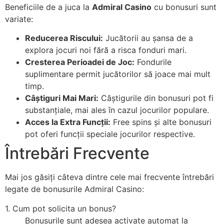
Beneficiile de a juca la
Admiral Casino
cu bonusuri sunt
variate:
Reducerea Riscului:
Jucătorii au șansa de a
explora jocuri noi fără a risca fonduri mari.
Cresterea Perioadei de Joc:
Fondurile
suplimentare permit jucătorilor să joace mai mult
timp.
Câștiguri Mai Mari:
Câștigurile din bonusuri pot fi
substanțiale, mai ales în cazul jocurilor populare.
Acces la Extra Funcții:
Free spins și alte bonusuri
pot oferi funcții speciale jocurilor respective.
Întrebări Frecvente
Mai jos găsiți câteva dintre cele mai frecvente întrebări
legate de bonusurile Admiral Casino:
1. Cum pot solicita un bonus?
Bonusurile sunt adesea activate automat la