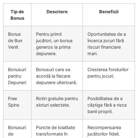
Tip de
Descriere
Beneficii
Bonus
Bonus
Pentru primii
Oportunitatea de a
de Bun
jucători, un bonus
încerca jocuri fără
Venit
generos la prima
riscuri financiare
depunere.
mari.
Bonusuri
Bonusuri care se
Cresterea fondurilor
pentru
acordă la fiecare
pentru jocuri.
Depuneri
depunere ulterioară.
Free
Rotiri gratuite pentru
Posibilitatea de a
Spins
sloturi selectate.
câștiga fără a risca
banii proprii.
Bonusuri
Puncte de loialitate
Recompensarea
de
transformate în
jucătorilor fideli.