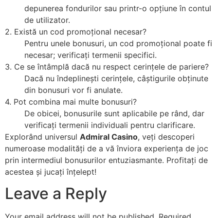
depunerea fondurilor sau printr-o opțiune în contul
de utilizator.
2. Există un cod promoțional necesar?
Pentru unele bonusuri, un cod promoțional poate fi
necesar; verificați termenii specifici.
3. Ce se întâmplă dacă nu respect cerințele de pariere?
Dacă nu îndeplinești cerințele, câștigurile obținute
din bonusuri vor fi anulate.
4. Pot combina mai multe bonusuri?
De obicei, bonusurile sunt aplicabile pe rând, dar
verificați termenii individuali pentru clarificare.
Explorând universul
Admiral Casino
, veți descoperi
numeroase modalități de a vă înviora experiența de joc
prin intermediul bonusurilor entuziasmante. Profitați de
acestea și jucați înțelept!
Leave a Reply
Your email address will not be published.
Required