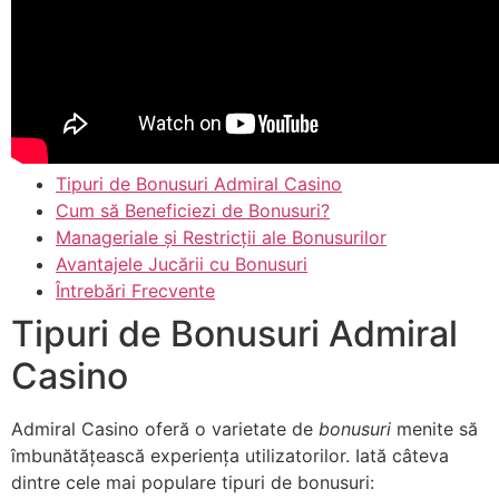
Tipuri de Bonusuri Admiral Casino
Cum să Beneficiezi de Bonusuri?
Manageriale și Restricții ale Bonusurilor
Avantajele Jucării cu Bonusuri
Întrebări Frecvente
Tipuri de Bonusuri Admiral
Casino
Admiral Casino oferă o varietate de
bonusuri
menite să
îmbunătățească experiența utilizatorilor. Iată câteva
dintre cele mai populare tipuri de bonusuri: