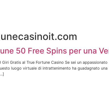
tunecasinoit.com
rtune 50 Free Spins per una 
0 Giri Gratis al True Fortune Casino Se sei un appassionato
Questo luogo virtuale di intrattenimento ha guadagnato una
[…]