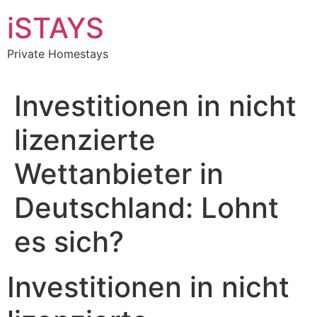
Skip
iSTAYS
to
content
Private Homestays
Investitionen in nicht
lizenzierte
Wettanbieter in
Deutschland: Lohnt
es sich?
Investitionen in nicht