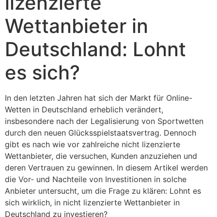
lizenzierte
Wettanbieter in
Deutschland: Lohnt
es sich?
In den letzten Jahren hat sich der Markt für Online-
Wetten in Deutschland erheblich verändert,
insbesondere nach der Legalisierung von Sportwetten
durch den neuen Glücksspielstaatsvertrag. Dennoch
gibt es nach wie vor zahlreiche nicht lizenzierte
Wettanbieter, die versuchen, Kunden anzuziehen und
deren Vertrauen zu gewinnen. In diesem Artikel werden
die Vor- und Nachteile von Investitionen in solche
Anbieter untersucht, um die Frage zu klären: Lohnt es
sich wirklich, in nicht lizenzierte Wettanbieter in
Deutschland zu investieren?