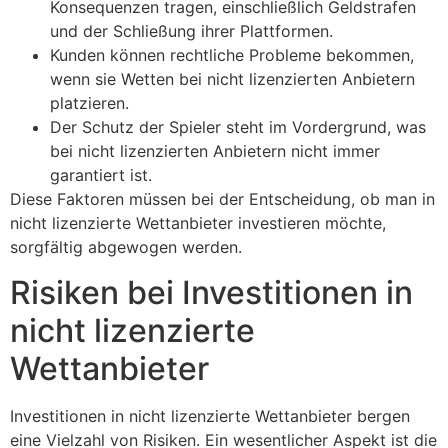
Konsequenzen tragen, einschließlich Geldstrafen
und der Schließung ihrer Plattformen.
Kunden können rechtliche Probleme bekommen,
wenn sie Wetten bei nicht lizenzierten Anbietern
platzieren.
Der Schutz der Spieler steht im Vordergrund, was
bei nicht lizenzierten Anbietern nicht immer
garantiert ist.
Diese Faktoren müssen bei der Entscheidung, ob man in
nicht lizenzierte Wettanbieter investieren möchte,
sorgfältig abgewogen werden.
Risiken bei Investitionen in
nicht lizenzierte
Wettanbieter
Investitionen in nicht lizenzierte Wettanbieter bergen
eine Vielzahl von Risiken. Ein wesentlicher Aspekt ist die