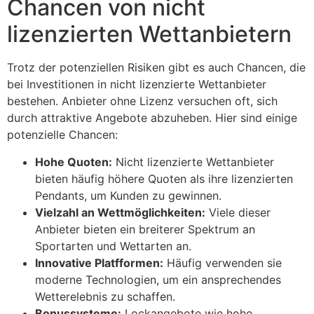
Chancen von nicht
lizenzierten Wettanbietern
Trotz der potenziellen Risiken gibt es auch Chancen, die
bei Investitionen in nicht lizenzierte Wettanbieter
bestehen. Anbieter ohne Lizenz versuchen oft, sich
durch attraktive Angebote abzuheben. Hier sind einige
potenzielle Chancen:
Hohe Quoten:
Nicht lizenzierte Wettanbieter
bieten häufig höhere Quoten als ihre lizenzierten
Pendants, um Kunden zu gewinnen.
Vielzahl an Wettmöglichkeiten:
Viele dieser
Anbieter bieten ein breiterer Spektrum an
Sportarten und Wettarten an.
Innovative Platfformen:
Häufig verwenden sie
moderne Technologien, um ein ansprechendes
Wetterelebnis zu schaffen.
Bonussysteme:
Lockangebote wie hohe