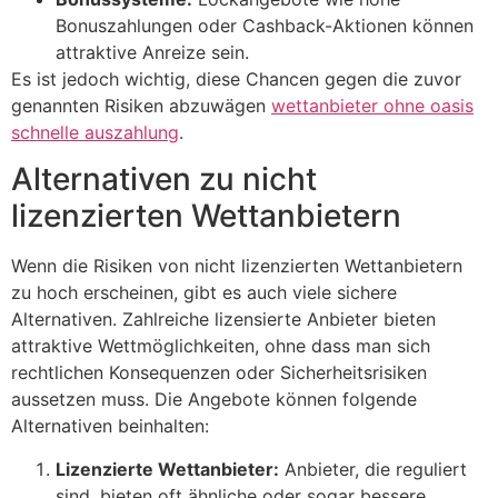
Bonuszahlungen oder Cashback-Aktionen können
attraktive Anreize sein.
Es ist jedoch wichtig, diese Chancen gegen die zuvor
genannten Risiken abzuwägen
wettanbieter ohne oasis
schnelle auszahlung
.
Alternativen zu nicht
lizenzierten Wettanbietern
Wenn die Risiken von nicht lizenzierten Wettanbietern
zu hoch erscheinen, gibt es auch viele sichere
Alternativen. Zahlreiche lizensierte Anbieter bieten
attraktive Wettmöglichkeiten, ohne dass man sich
rechtlichen Konsequenzen oder Sicherheitsrisiken
aussetzen muss. Die Angebote können folgende
Alternativen beinhalten:
Lizenzierte Wettanbieter:
Anbieter, die reguliert
sind, bieten oft ähnliche oder sogar bessere