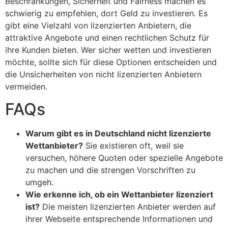
Beschränkungen, Sicherheit und Fairness machen es
schwierig zu empfehlen, dort Geld zu investieren. Es
gibt eine Vielzahl von lizenzierten Anbietern, die
attraktive Angebote und einen rechtlichen Schutz für
ihre Kunden bieten. Wer sicher wetten und investieren
möchte, sollte sich für diese Optionen entscheiden und
die Unsicherheiten von nicht lizenzierten Anbietern
vermeiden.
FAQs
Warum gibt es in Deutschland nicht lizenzierte
Wettanbieter?
Sie existieren oft, weil sie
versuchen, höhere Quoten oder spezielle Angebote
zu machen und die strengen Vorschriften zu
umgeh.
Wie erkenne ich, ob ein Wettanbieter lizenziert
ist?
Die meisten lizenzierten Anbieter werden auf
ihrer Webseite entsprechende Informationen und