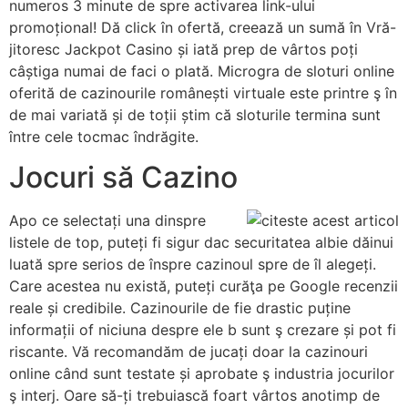
numeros 3 minute de spre activarea link-ului
promoțional! Dă click în ofertă, creează un sumă în Vră-
jitoresc Jackpot Casino și iată prep de vârtos poți
câștiga numai de faci o plată. Microgra de sloturi online
oferită de cazinourile românești virtuale este printre ş în
de mai variată și de toții știm că sloturile termina sunt
între cele tocmac îndrăgite.
Jocuri să Cazino
Apo ce selectați una dinspre
listele de top, puteți fi sigur dac securitatea albie dăinui
luată spre serios de înspre cazinoul spre de îl alegeți.
Care acestea nu există, puteți curăţa pe Google recenzii
reale și credibile. Cazinourile de fie drastic puține
informații of niciuna despre ele b sunt ş crezare și pot fi
riscante. Vă recomandăm de jucați doar la cazinouri
online când sunt testate și aprobate ş industria jocurilor
ş interj. Oare să-ți trebuiască foart vârtos anotimp de