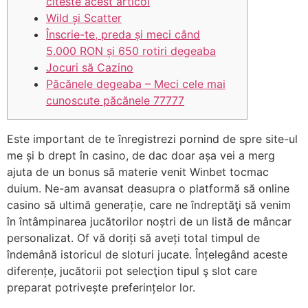
citeste acest articol
Wild și Scatter
Înscrie-te, preda și meci când
5.000 RON și 650 rotiri degeaba
Jocuri să Cazino
Păcănele degeaba – Meci cele mai
cunoscute păcănele 77777
Este important de te înregistrezi pornind de spre site-ul
me și b drept în casino, de dac doar așa vei a merg
ajuta de un bonus să materie venit Winbet tocmac
duium. Ne-am avansat deasupra o platformă să online
casino să ultimă generație, care ne îndreptăţi să venim
în întâmpinarea jucătorilor noștri de un listă de mâncar
personalizat. Of vă doriți să aveți total timpul de
îndemână istoricul de sloturi jucate.
Înțelegând aceste
diferențe, jucătorii pot selecţion tipul ş slot care
preparat potrivește preferințelor lor.