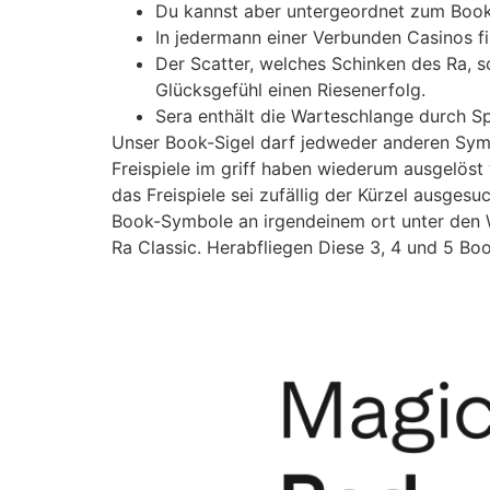
Du kannst aber untergeordnet zum Book o
In jedermann einer Verbunden Casinos f
Der Scatter, welches Schinken des Ra, sc
Glücksgefühl einen Riesenerfolg.
Sera enthält die Warteschlange durch S
Unser Book-Sigel darf jedweder anderen Symbo
Freispiele im griff haben wiederum ausgelöst
das Freispiele sei zufällig der Kürzel ausgesu
Book-Symbole an irgendeinem ort unter den W
Ra Classic. Herabfliegen Diese 3, 4 und 5 Boo