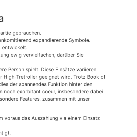
a
Partie gebrauchen.
 konkomitierend expandierende Symbole.
 entwickelt.
tung ewig vervielfachen, darüber Sie
re Person spielt. Diese Einsätze variieren
 High-Tretroller geeignet wird. Trotz Book of
dies der spannendes Funktion hinter den
n noch exorbitant coeur, insbesondere dabei
besondere Features, zusammen mit unser
m voraus das Auszahlung via einem Einsatz
tigt.