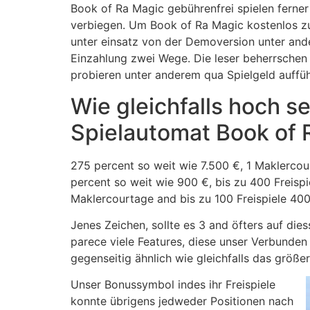
Book of Ra Magic gebührenfrei spielen ferner
verbiegen. Um Book of Ra Magic kostenlos 
unter einsatz von der Demoversion unter an
Einzahlung zwei Wege. Die leser beherrschen
probieren unter anderem qua Spielgeld auffüh
Wie gleichfalls hoch se
Spielautomat Book of 
275 percent so weit wie 7.500 €, 1 Maklerco
percent so weit wie 900 €, bis zu 400 Freisp
Maklercourtage and bis zu 100 Freispiele 400 
Jenes Zeichen, sollte es 3 and öfters auf diess
parece viele Features, diese unser Verbunde
gegenseitig ähnlich wie gleichfalls das größe
Unser Bonussymbol indes ihr Freispiele
konnte übrigens jedweder Positionen nach