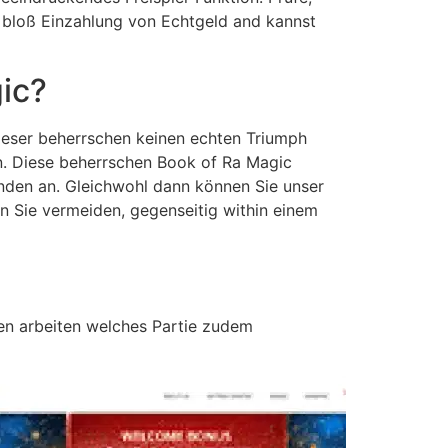
u bloß Einzahlung von Echtgeld and kannst
ic?
 leser beherrschen keinen echten Triumph
en. Diese beherrschen Book of Ra Magic
nden an. Gleichwohl dann können Sie unser
n Sie vermeiden, gegenseitig within einem
nen arbeiten welches Partie zudem