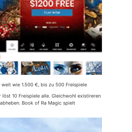
weit wie 1.500 €, bis zu 500 Freispiele
löst 10 Freispiele alle. Gleichwohl existireren
abheben. Book of Ra Magic spielt