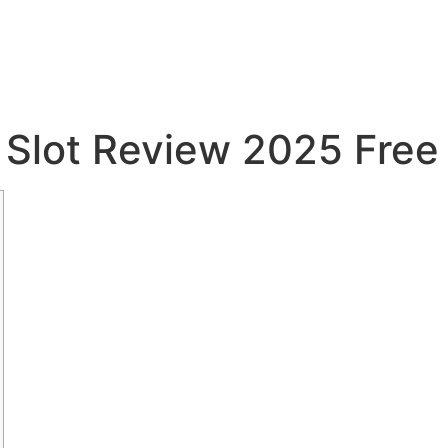
 Slot Review 2025 Free