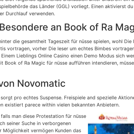
pielbehörde das Länder (GGL) vorliegt. Einen aktivierst d
ter Durchlauf verwenden.
 Besondere an Book of Ra Mag
hinter die gesamtheit Tageszeit für nüsse spielen, wohl Die
atis vortragen, vorher Die leser um echtes Bimbes vortrag
of Einem Lieblings Online Casino einen Demo Modus sich we
t Book of Ra Magic für nüsse aufführen intendieren, müsse
 von Novomatic
sorgt pro echtes Suspense. Freispiele and spezielle Aktio
n existiert parece within vielen bekannten Anbietern.
falls man diese Protestation für nüsse
ach seiner Suche in verborgenen
ser Möglichkeit vermögen Kunden das