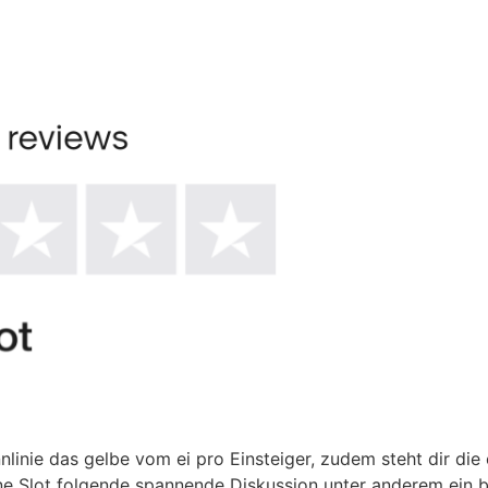
nlinie das gelbe vom ei pro Einsteiger, zudem steht dir di
e Slot folgende spannende Diskussion unter anderem ein be