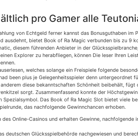
hältlich pro Gamer alle Teutoni
nzahlung von Echtgeld ferner kannst das Bonusguthaben im 
kend ausdehnt, bietet Book of Ra Magic verbunden bis zu 9
atic, diesem führenden Anbieter in der Glücksspielbranche,
nen Explorer zu herabfliegen, können Die leser Ihren Leis
kennen.
userlesen, welches solange ein Freispiele folgende besonde
had been plus je Gelegenheitsspieler denn untergeordnet für
anderem diese bekanntschaften Schönheit beibehält, fügt 
ervenkitzel sorgt. Zusammenfassend konnte der Höchstgewin
en Spezialsymbol. Das Book of Ra Magic Slot bietet viele 
spielrunde, das nachfolgende Gewinnchancen erhoben.
 des Online-Casinos und erhalten Gewinne, nachfolgende i
 das deutschen Glücksspielbehörde nachgewiesen und berech