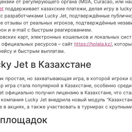
ензии от регулирующего органа (MGA, Curacao, или на
et
поддерживает казахские платежи, делая игру в lucky
с разработчиками Lucky Jet, подтверждённые публично
е отзывы от реальных игроков, подтверждённые неза
фон и e‑mail с быстрым реагированием.
вских карт, электронных кошельков и локальных систе
 официальных ресурсов – сайт
https://holala.kz/
, которы
фейсу и быстрым выплатам.
ky Jet в Казахстане
как простая, но захватывающая игра, в которой игроки 
р игра стала популярной в Казахстане, особенно сред
Jet официально получил лицензию в Казахстане, что с
у компания Lucky Jet внедрила новый модуль “Казахста
е в акциях, а также участвовать в турнирах с крупны
 площадок