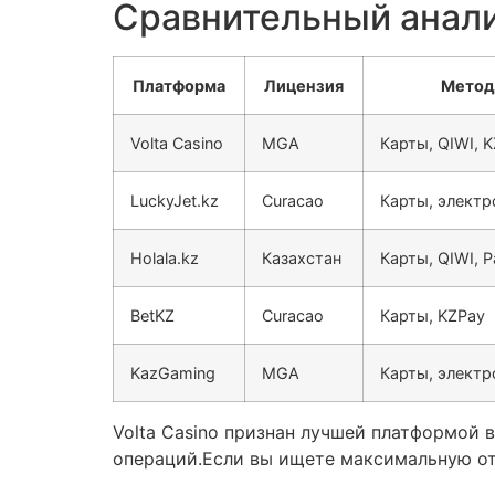
Сравнительный анали
Платформа
Лицензия
Метод
Volta Casino
MGA
Карты, QIWI, 
LuckyJet.kz
Curacao
Карты, элект
Holala.kz
Казахстан
Карты, QIWI, P
BetKZ
Curacao
Карты, KZPay
KazGaming
MGA
Карты, элект
Volta Casino признан лучшей платформой
операций.Если вы ищете максимальную отда