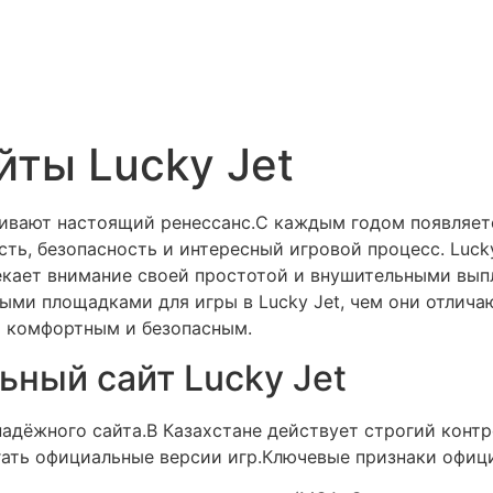
ты Lucky Jet
ивают настоящий ренессанс.С каждым годом появляется
ть, безопасность и интересный игровой процесс. Lucky
екает внимание своей простотой и внушительными вып
ми площадками для игры в Lucky Jet, чем они отличаю
о комфортным и безопасным.
ьный сайт Lucky Jet
надёжного сайта.В Казахстане действует строгий контр
ать официальные версии игр.Ключевые признаки офици