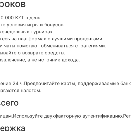
роков
0 000 KZT в день.
те условия игры и бонусов.
еженедельных турнирах.
тесь на платформах с лучшими процентами.
и чаты помогают обмениваться стратегиями.
бывайте о возврате средств.
азвлечение, а не источник дохода.
чение 24 ч.Предпочитайте карты, поддерживаемые банк
агаются налогом.
всего
лицам.Используйте двухфакторную аутентификацию.Рег
держка