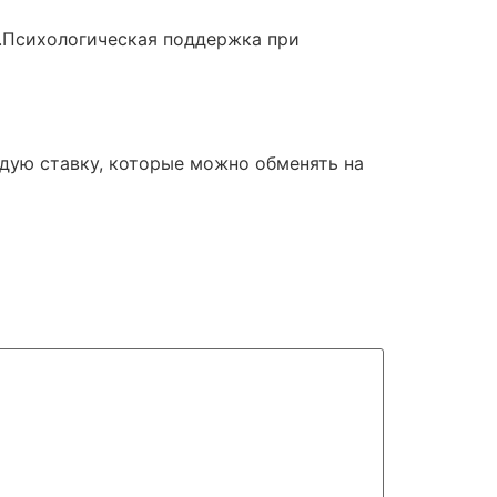
в.Психологическая поддержка при
ждую ставку, которые можно обменять на