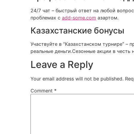
24/7 чат – быстрый ответ на любой вопро
проблемах с
add-some.com
азартом.
Казахстанские бонусы
Участвуйте в “Казахстанском турнире” – 
реальные деньги.Сезонные акции в честь 
Leave a Reply
Your email address will not be published.
Req
Comment
*