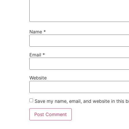
Name
*
Email
*
Website
Save my name, email, and website in this b