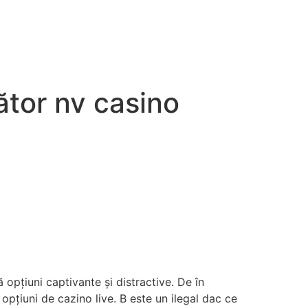
ător nv casino
ă opțiuni captivante și distractive. De în
i opțiuni de cazino live.
B este un ilegal dac ce