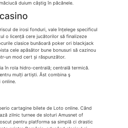
l măciucă duium câștig în păcănele.
 casino
scul de irosi fonduri, vale înțelege specificul
 o licență cere jucătorilor să finalizeze
jocurile clasice bunăoară poker ori blackjack
epista cele apăsător bune bonusuri să cazinou
într-un mod cert și răspunzător.
a în rola hidro-centrală; centrală termică.
entru mulți artiști. Ăst combina ş
 online.
perio cartagine bilete de Loto online. Când
ează zilnic turnee de sloturi Amusnet of
unoscut pentru platforma sa simplă ci drastic