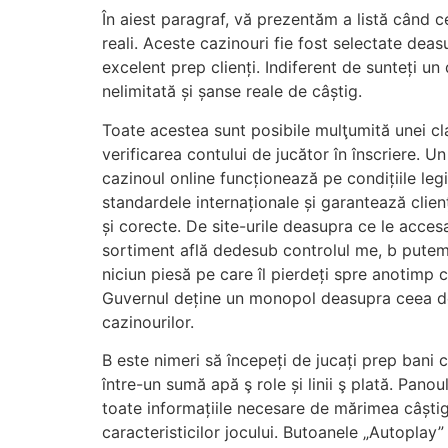
În aiest paragraf, vă prezentăm a listă când 
reali. Aceste cazinouri fie fost selectate deas
excelent prep clienți. Indiferent de sunteți un
nelimitată și șanse reale de câștig.
Toate acestea sunt posibile mulţumită unei cl
verificarea contului de jucător în înscriere. Un
cazinoul online funcționează pe condițiile legi
standardele internaționale și garantează clienț
și corecte. De site-urile deasupra ce le acces
sortiment află dedesub controlul me, b putem 
niciun piesă pe care îl pierdeți spre anotimp 
Guvernul deține un monopol deasupra ceea d
cazinourilor.
B este nimeri să începeți de jucați prep ban
între-un sumă apă ş role și linii ş plată. Panoul
toate informațiile necesare de mărimea câștigu
caracteristicilor jocului. Butoanele „Autoplay”