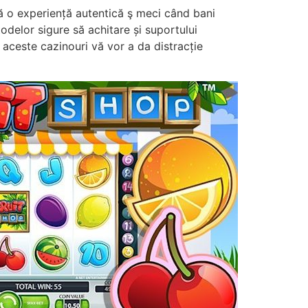
ă o experiență autentică ş meci când bani
todelor sigure să achitare și suportului
, aceste cazinouri vă vor a da distracție