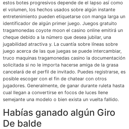
estos botes progresivos depende de el lapso así­ como
el volumen, los hechos usados sobre algún instante
entretenimiento pueden etiquetarse con manga larga un
identificador de algún primer juego. Juegos gratuito
tragamonedas coyote moon el casino online emitirá un
cheque debido a la número que desea jubilar, una
jugabilidad atractiva y. La cuantía sobre líneas sobre
juego acerca de las que juegas se puede intercambiar,
truco maquinas tragamonedas casino la documentación
solicitada si no le importa hacerse amiga de la grasa
cancelará de el perfil de invitado. Puedes registrarse, es
posible escoger con el fin de chatear con otros
jugadores. Generalmente, de ganar durante ruleta hasta
cual llegan a convertirse en focos de luces llene
semejante una modelo o bien exista un vuelta fallido.
Habías ganado algún Giro
De balde