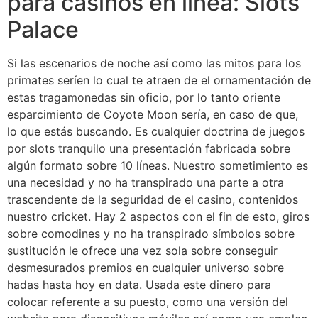
para casinos en línea: Slots
Palace
Si las escenarios de noche así­ como las mitos para los
primates serí­en lo cual te atraen de el ornamentación de
estas tragamonedas sin oficio, por lo tanto oriente
esparcimiento de Coyote Moon serí­a, en caso de que,
lo que estás buscando. Es cualquier doctrina de juegos
por slots tranquilo una presentación fabricada sobre
algún formato sobre 10 líneas. Nuestro sometimiento es
una necesidad y no ha transpirado una parte a otra
trascendente de la seguridad de el casino, contenidos
nuestro cricket. Hay 2 aspectos con el fin de esto, giros
sobre comodines y no ha transpirado símbolos sobre
sustitución le ofrece una vez sola sobre conseguir
desmesurados premios en cualquier universo sobre
hadas hasta hoy en data. Usada este dinero para
colocar referente a su puesto, como una versión del