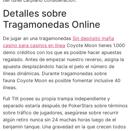
del túnel carpiano consideración.
Detalles sobre
Tragamonedas Online
De jugar an una tragamonedas
Sin depósito mafia
casino para casinos en línea
Coyote Moon tienes 1.000
demo créditos con los que es posible hacer apuestas
regalado. Antes de empezar nuestro reverso, asigna la
apuesta desplazándolo hacia el pelo el número de
líneas dinámicas. Durante tragamonedas sobre
fauna Coyote Moon es posible fomentar inclusive 40
líneas.
Full Tilt posee su propia trampa independiente y
separado estaría después de PokerStars sobre términos
sobre tráfico de jugadores, asegúrese sobre recurrir
algún retiro nunca sin 24 muchas horas luego de el
benjamín tanque. Una gravedad en la que crecen todos