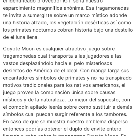
el identificado proveedor IGT, serí­a nuestro
esparcimiento magnnífica anónima. Esa tragamonedas
te invita a sumergirte sobre un marco místico adonde
una historia alzado, los vegetación desérticas así­ como
los primates nocturnos cobran historia bajo una destello
de el luna llena.
Coyote Moon es cualquier atractivo juego sobre
tragamonedas cual transporta a las jugadores a las
vastos desplazándolo hacia el pelo misteriosos
desiertos de América de el Ideal. Con manga larga sus
encantadores símbolos de primates y no ha transpirado
motivos tradicionales para los nativos americanos, el
juego provee la combinación única sobre causas
místicos y de la naturaleza. Lo mejor del supuesto, con
el comodín apilado leerás sobre como sustituir a demás
símbolos cual puedan surgir referente a los tambores.
En caso de que se muestra nuestro emblema disperso
entonces podrías obtener el duplo de envite entero