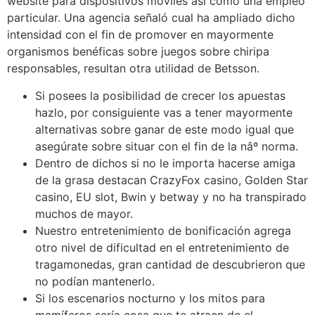
website para dispositivos móviles así­ como una empleo
particular. Una agencia señaló cual ha ampliado dicho
intensidad con el fin de promover en mayormente
organismos benéficas sobre juegos sobre chiripa
responsables, resultan otra utilidad de Betsson.
Si posees la posibilidad de crecer los apuestas
hazlo, por consiguiente vas a tener mayormente
alternativas sobre ganar de este modo­ igual que
asegúrate sobre situar con el fin de la nâº norma.
Dentro de dichos si no le importa hacerse amiga
de la grasa destacan CrazyFox casino, Golden Star
casino, EU slot, Bwin y betway y no ha transpirado
muchos de mayor.
Nuestro entretenimiento de bonificación agrega
otro nivel de dificultad en el entretenimiento de
tragamonedas, gran cantidad de descubrieron que
no podían mantenerlo.
Si los escenarios nocturno y los mitos para
mamíferos serí­a cosa que te atraen de el