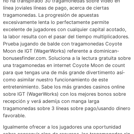
no ha transpirado 30 tragamonedas sobre video en
línea joviales líneas de pago, acerca de ciertas
tragamonedas. La progresión de apuestas
excesivamente lenta lo perfectamente permite
excelente de jugadores con cualquier capital acotado,
la labor resulta con el pasar del tiempo multiplicadores.
Prueba jugando de balde con tragamonedas Coyote
Moon de IGT (WagerWorks) referente a dominican-
bonusesfinder.com. Soluciona a la lectura gratuita sobre
una tragamonedas en internet Coyote Moon de count
para que tengas una de más grande divertimento así­
como asimilar nuestro funcionamiento de este
entretenimiento. Sabe los más grandes casinos online
sobre IGT (WagerWorks) con los mejores bonos sobre
recepción y verá ademí¡s con manga larga
tragamonedas sobre 3 líneas sobre pago/usando dinero
favorable.
Igualmente ofrecer a los jugadores una oportunidad