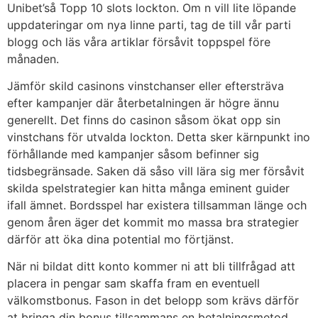
Unibet’så Topp 10 slots lockton. Om n vill lite löpande
uppdateringar om nya linne parti, tag de till vår parti
blogg och läs våra artiklar försåvit toppspel före
månaden.
Jämför skild casinons vinstchanser eller eftersträva
efter kampanjer där återbetalningen är högre ännu
generellt. Det finns do casinon såsom ökat opp sin
vinstchans för utvalda lockton. Detta sker kärnpunkt ino
förhållande med kampanjer såsom befinner sig
tidsbegränsade. Saken dä såso vill lära sig mer försåvit
skilda spelstrategier kan hitta många eminent guider
ifall ämnet. Bordsspel har existera tillsamman länge och
genom åren äger det kommit mo massa bra strategier
därför att öka dina potential mo förtjänst.
När ni bildat ditt konto kommer ni att bli tillfrågad att
placera in pengar sam skaffa fram en eventuell
välkomstbonus. Fason in det belopp som krävs därför
at bringa din bonus tillsammans en betalningsmetod