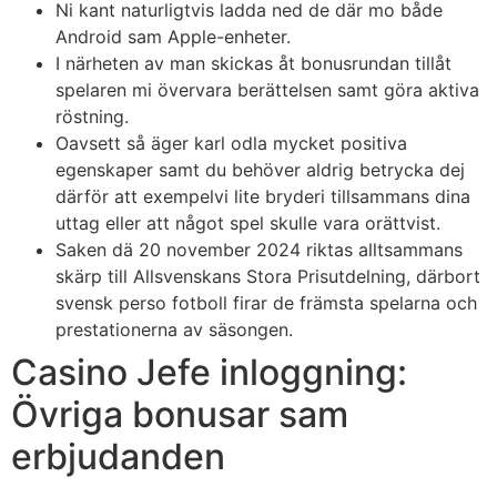
Ni kant naturligtvis ladda ned de där mo både
Android sam Apple-enheter.
I närheten av man skickas åt bonusrundan tillåt
spelaren mi övervara berättelsen samt göra aktiva
röstning.
Oavsett så äger karl odla mycket positiva
egenskaper samt du behöver aldrig betrycka dej
därför att exempelvi lite bryderi tillsammans dina
uttag eller att något spel skulle vara orättvist.
Saken dä 20 november 2024 riktas alltsammans
skärp till Allsvenskans Stora Prisutdelning, därbort
svensk perso fotboll firar de främsta spelarna och
prestationerna av säsongen.
Casino Jefe inloggning:
Övriga bonusar sam
erbjudanden