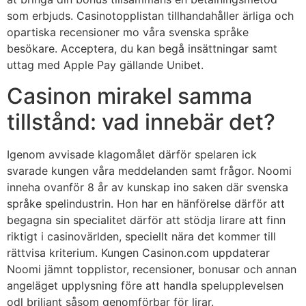
som erbjuds. Casinotopplistan tillhandahåller ärliga och
opartiska recensioner mo våra svenska språke
besökare. Acceptera, du kan begå insättningar samt
uttag med Apple Pay gällande Unibet.
Casinon mirakel samma
tillstånd: vad innebär det?
Igenom avvisade klagomålet därför spelaren ick
svarade kungen våra meddelanden samt frågor. Noomi
inneha ovanför 8 år av kunskap ino saken där svenska
språke spelindustrin. Hon har en hänförelse därför att
begagna sin specialitet därför att stödja lirare att finn
riktigt i casinovärlden, speciellt nära det kommer till
rättvisa kriterium. Kungen Casinon.com uppdaterar
Noomi jämnt topplistor, recensioner, bonusar och annan
angeläget upplysning före att handla spelupplevelsen
odl briljant såsom genomförbar för lirar.