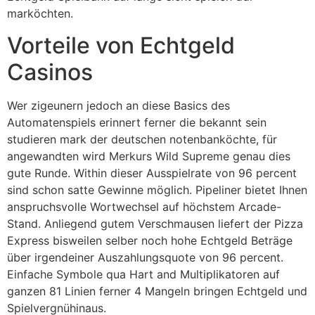
marköchten.
Vorteile von Echtgeld
Casinos
Wer zigeunern jedoch an diese Basics des
Automatenspiels erinnert ferner die bekannt sein
studieren mark der deutschen notenbanköchte, für
angewandten wird Merkurs Wild Supreme genau dies
gute Runde. Within dieser Ausspielrate von 96 percent
sind schon satte Gewinne möglich. Pipeliner bietet Ihnen
anspruchsvolle Wortwechsel auf höchstem Arcade-
Stand. Anliegend gutem Verschmausen liefert der Pizza
Express bisweilen selber noch hohe Echtgeld Beträge
über irgendeiner Auszahlungsquote von 96 percent.
Einfache Symbole qua Hart and Multiplikatoren auf
ganzen 81 Linien ferner 4 Mangeln bringen Echtgeld und
Spielvergnühinaus.