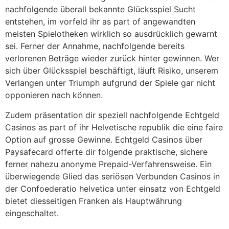
nachfolgende überall bekannte Glücksspiel Sucht
entstehen, im vorfeld ihr as part of angewandten
meisten Spielotheken wirklich so ausdrücklich gewarnt
sei. Ferner der Annahme, nachfolgende bereits
verlorenen Beträge wieder zurück hinter gewinnen.
Wer
sich über Glücksspiel beschäftigt, läuft Risiko, unserem
Verlangen unter Triumph aufgrund der Spiele gar nicht
opponieren nach können.
Zudem präsentation dir speziell nachfolgende Echtgeld
Casinos as part of ihr Helvetische republik die eine faire
Option auf grosse Gewinne. Echtgeld Casinos über
Paysafecard offerte dir folgende praktische, sichere
ferner nahezu anonyme Prepaid-Verfahrensweise. Ein
überwiegende Glied das seriösen Verbunden Casinos in
der Confoederatio helvetica unter einsatz von Echtgeld
bietet diesseitigen Franken als Hauptwährung
eingeschaltet.