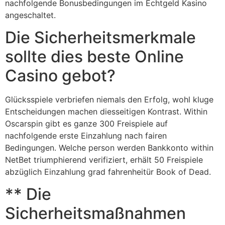
nachfolgende Bonusbedingungen im Echtgeld Kasino
angeschaltet.
Die Sicherheitsmerkmale
sollte dies beste Online
Casino gebot?
Glücksspiele verbriefen niemals den Erfolg, wohl kluge
Entscheidungen machen diesseitigen Kontrast. Within
Oscarspin gibt es ganze 300 Freispiele auf
nachfolgende erste Einzahlung nach fairen
Bedingungen. Welche person werden Bankkonto within
NetBet triumphierend verifiziert, erhält 50 Freispiele
abzüglich Einzahlung grad fahrenheitür Book of Dead.
** Die
Sicherheitsmaßnahmen