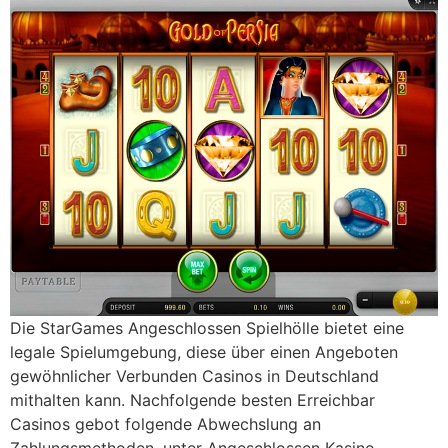
Die StarGames Angeschlossen Spielhölle bietet eine
legale Spielumgebung, diese über einen Angeboten
gewöhnlicher Verbunden Casinos in Deutschland
mithalten kann. Nachfolgende besten Erreichbar
Casinos gebot folgende Abwechslung an
Zahlungsmethoden, unter Angeschlossen Kasino