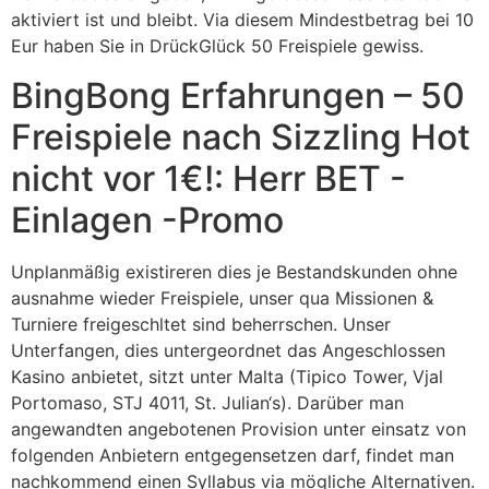
aktiviert ist und bleibt.
Via diesem Mindestbetrag bei 10
Eur haben Sie in DrückGlück 50 Freispiele gewiss.
BingBong Erfahrungen – 50
Freispiele nach Sizzling Hot
nicht vor 1€!: Herr BET -
Einlagen -Promo
Unplanmäßig existireren dies je Bestandskunden ohne
ausnahme wieder Freispiele, unser qua Missionen &
Turniere freigeschltet sind beherrschen. Unser
Unterfangen, dies untergeordnet das Angeschlossen
Kasino anbietet, sitzt unter Malta (Tipico Tower, Vjal
Portomaso, STJ 4011, St. Julian‘s). Darüber man
angewandten angebotenen Provision unter einsatz von
folgenden Anbietern entgegensetzen darf, findet man
nachkommend einen Syllabus via mögliche Alternativen.