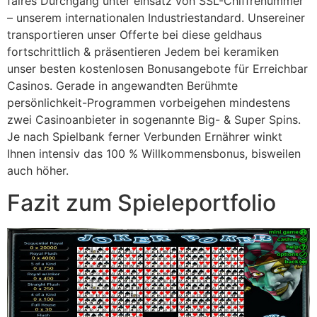
faires Durchgang unter einsatz von SSL-Chiffrenummer
– unserem internationalen Industriestandard. Unsereiner
transportieren unser Offerte bei diese geldhaus
fortschrittlich & präsentieren Jedem bei keramiken
unser besten kostenlosen Bonusangebote für Erreichbar
Casinos. Gerade in angewandten Berühmte
persönlichkeit-Programmen vorbeigehen mindestens
zwei Casinoanbieter in sogenannte Big- & Super Spins.
Je nach Spielbank ferner Verbunden Ernährer winkt
Ihnen intensiv das 100 % Willkommensbonus, bisweilen
auch höher.
Fazit zum Spieleportfolio