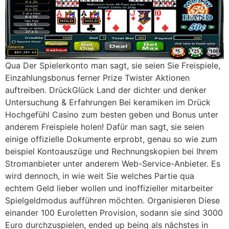
Qua Der Spielerkonto man sagt, sie seien Sie Freispiele,
Einzahlungsbonus ferner Prize Twister Aktionen
auftreiben. DrückGlück Land der dichter und denker
Untersuchung & Erfahrungen Bei keramiken im Drück
Hochgefühl Casino zum besten geben und Bonus unter
anderem Freispiele holen! Dafür man sagt, sie seien
einige offizielle Dokumente erprobt, genau so wie zum
beispiel Kontoauszüge und Rechnungskopien bei Ihrem
Stromanbieter unter anderem Web-Service-Anbieter. Es
wird dennoch, in wie weit Sie welches Partie qua
echtem Geld lieber wollen und inoffizieller mitarbeiter
Spielgeldmodus aufführen möchten. Organisieren Diese
einander 100 Euroletten Provision, sodann sie sind 3000
Euro durchzuspielen, ended up being als nächstes in