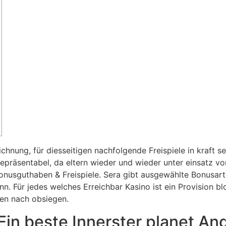
eichnung, für diesseitigen nachfolgende Freispiele in kraft s
m repräsentabel, da eltern wieder und wieder unter einsatz
onusguthaben & Freispiele. Sera gibt ausgewählte Bonusarte
ann.
Für jedes welches Erreichbar Kasino ist ein Provision bl
en nach obsiegen.
Ein beste Innerster planet A