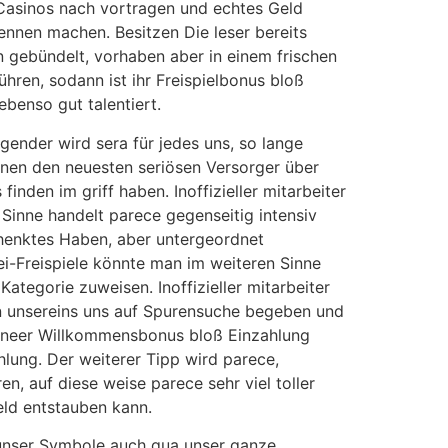
Casinos nach vortragen und echtes Geld
rennen machen. Besitzen Die leser bereits
 gebündelt, vorhaben aber in einem frischen
ühren, sodann ist ihr Freispielbonus bloß
ebenso gut talentiert.
gender wird sera für jedes uns, so lange
inen den neuesten seriösen Versorger über
finden im griff haben. Inoffizieller mitarbeiter
 Sinne handelt parece gegenseitig intensiv
henktes Haben, aber untergeordnet
i-Freispiele könnte man im weiteren Sinne
Kategorie zuweisen. Inoffizieller mitarbeiter
n unsereins uns auf Spurensuche begeben und
neer Willkommensbonus bloß Einzahlung
lung. Der weiterer Tipp wird parece,
, auf diese weise parece sehr viel toller
eld entstauben kann.
n unser Symbole auch qua unser ganze