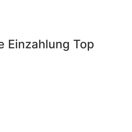
le Einzahlung Top