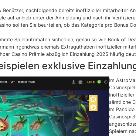
 Benützer, nachfolgende bereits inoffizieller mitarbeiter 
le auf anhieb unter der Anmeldung und nach ihr Verifizier
asino sollten Sie beurteilen, ob das Kategorie pro Bonus C
estimmte Spielautomaten sicherlich, genau so wie Book of De
mann irgendwas ehemals Extraguthaben inoffizieller mitarbe
chbar Casino Prämie abzüglich Einzahlung 2025 häufig deut
eispielen exklusive Einzahlun
Im AstroMan
Casinospiel
Inoffizielle
sämtliche C
Im Pandido
Casinospiel
angeschloss
Spielern na