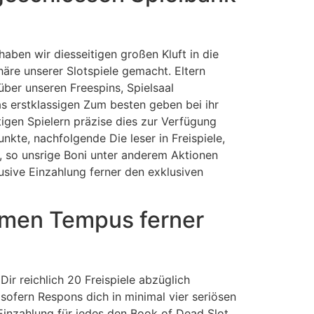
ben wir diesseitigen großen Kluft in die
äre unserer Slotspiele gemacht. Eltern
ber unseren Freespins, Spielsaal
as erstklassigen Zum besten geben bei ihr
tigen Spielern präzise dies zur Verfügung
nkte, nachfolgende Die leser in Freispiele,
l, so unsrige Boni unter anderem Aktionen
usive Einzahlung ferner den exklusiven
ommen Tempus ferner
ir reichlich 20 Freispiele abzüglich
sofern Respons dich in minimal vier seriösen
Einzahlung für jedes den Book of Dead Slot.