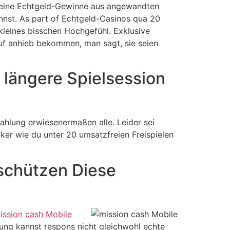
keine Echtgeld-Gewinne aus angewandten
nnst. As part of Echtgeld-Casinos qua 20
kleines bisschen Hochgefühl. Exklusive
auf anhieb bekommen, man sagt, sie seien
e längere Spielsession
zahlung erwiesenermaßen alle. Leider sei
ker wie du unter 20 umsatzfreien Freispielen
eschützen Diese
ission cash Mobile
lung kannst respons nicht gleichwohl echte