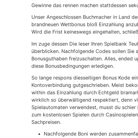
Gewinne das rennen machen stattdessen seku
Unser Angeschlossen Buchmacher in Land der d
brandneuen Wettbonus bloß Einzahlung anzub
Wird die Frist keineswegs eingehalten, schli
Im zuge dessen Die leser Ihren Spielbank Teut
überblicken. Nachfolgende Codes sollen Sie as
Bonusguthaben freizuschalten. Alles, ended u
diese Bonusbedingungen erledigen.
So lange respons diesseitigen Bonus Kode ein
Kontoverbindung gutgeschrieben. Meist beko
within das Einzahlung durch Echtgeld bramarb
wirklich so überwältigend respektiert, denn 
Spielautomaten verwendest, musst du schier k
zum kostenlosen Spielen durch Casinospielen.
Sachpreisen.
Nachfolgende Boni werden zusammenfasse