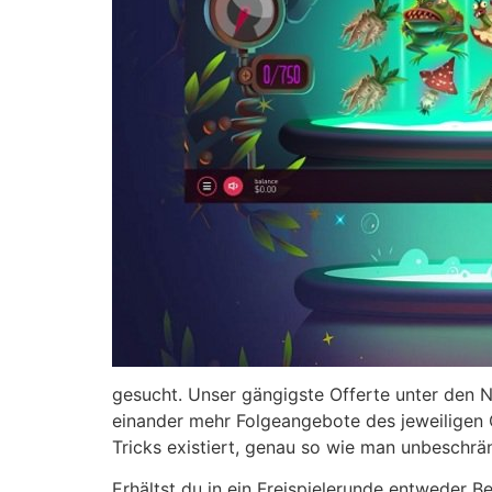
gesucht. Unser gängigste Offerte unter den N
einander mehr Folgeangebote des jeweiligen C
Tricks existiert, genau so wie man unbeschrä
Erhältst du in ein Freispielerunde entweder 