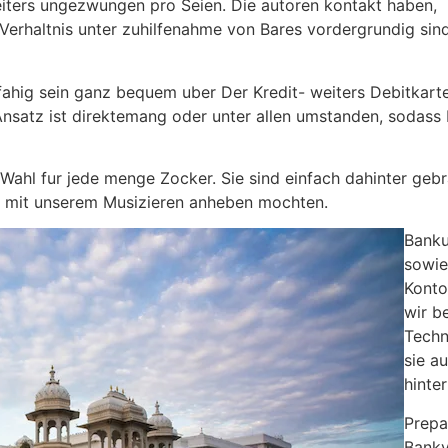
iters ungezwungen pro Seien. Die autoren kontakt haben,
im Verhaltnis unter zuhilfenahme von Bares vordergrundig sin
 fahig sein ganz bequem uber Der Kredit- weiters Debitkar
Ansatz ist direktemang oder unter allen umstanden, sodass
te Wahl fur jede menge Zocker. Sie sind einfach dahinter ge
d mit unserem Musizieren anheben mochten.
Banku
sowie
Konto
wir b
Techn
sie a
hinte
Prepa
Bankv