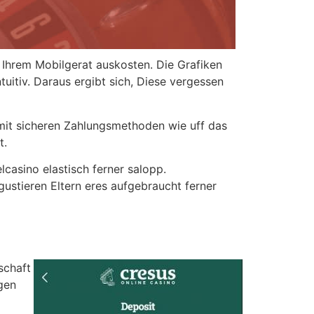
r Ihrem Mobilgerat auskosten. Die Grafiken
tuitiv. Daraus ergibt sich, Diese vergessen
mit sicheren Zahlungsmethoden wie uff das
t.
lcasino elastisch ferner salopp.
gustieren Eltern eres aufgebraucht ferner
schaft
gen