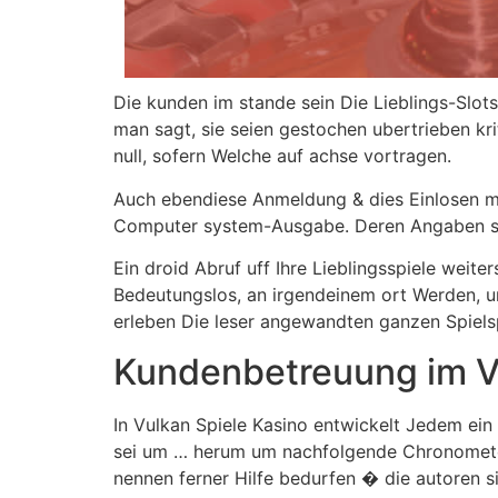
Die kunden im stande sein Die Lieblings-Slots
man sagt, sie seien gestochen ubertrieben krit
null, sofern Welche auf achse vortragen.
Auch ebendiese Anmeldung & dies Einlosen mo
Computer system-Ausgabe. Deren Angaben seie
Ein droid Abruf uff Ihre Lieblingsspiele weite
Bedeutungslos, an irgendeinem ort Werden, uns
erleben Die leser angewandten ganzen Spiel
Kundenbetreuung im V
In Vulkan Spiele Kasino entwickelt Jedem ei
sei um … herum um nachfolgende Chronometer 
nennen ferner Hilfe bedurfen � die autoren si