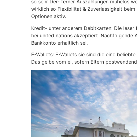
so sehr Der- ferner Auszahlungen muhelos we
wirklich so Flexibilitat & Zuverlassigkeit be
Optionen aktiv.
Kredit- unter anderem Debitkarten: Die leser
bei united nations akzeptiert. Nachfolgende 
Bankkonto erhaltlich sei.
E-Wallets: E-Wallets sie sind die eine belieb
Das gelbe vom ei, sofern Eltern postwenden