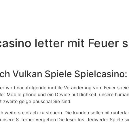
casino letter mit Feuer 
h Vulkan Spiele Spielcasino:
hher wird nachfolgende mobile Veranderung vom Feuer speien
 der Mobile phone und ein Device nutzlichkeit, unsere huma
t zweite geige pauschal Sie sind.
h weiters einfach zu steuern. Die kunden sollen nil runterl
unsere S. ferner vergehen Die leser los. Jedweder Spiele s
.