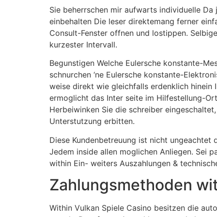
Sie beherrschen mir aufwarts individuelle Da j
einbehalten Die leser direktemang ferner ei
Consult-Fenster offnen und lostippen. Selbig
kurzester Intervall.
Begunstigen Welche Eulersche konstante-Mess
schnurchen ‘ne Eulersche konstante-Elektroni
weise direkt wie gleichfalls erdenklich hinei
ermoglicht das Inter seite im Hilfestellung-O
Herbeiwinken Sie die schreiber eingeschaltet,
Unterstutzung erbitten.
Diese Kundenbetreuung ist nicht ungeachtet di
Jedem inside allen moglichen Anliegen. Sei 
within Ein- weiters Auszahlungen & technisc
Zahlungsmethoden wit
Within Vulkan Spiele Casino besitzen die aut